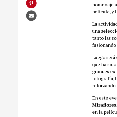
homenaje a
película, y
La activida
una selecci
tanto las s
fusionando 
Luego será 
que ha sido
grandes exp
fotografía,
reforzando 
En este eve
Miraflores
en la pelíc