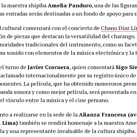
 la maestra shipiba
Amelia Panduro
, una de las figura
 las entradas serán destinadas a un fondo de apoyo para s
d cultural comenzará con el concierto de
Chano Díaz L
ón de piezas que destacan la versatilidad del charango.
onoridades tradicionales del instrumento, como su face
su sonido con elementos de la música electrónica y la 
el turno de
Javier Corcuera
, quien comentará
Sigo Si
 aclamado internacionalmente por su registro único de 
onentes. La película, que ha obtenido numerosos premi
 banda sonora y como mejor película, será presentada en
el vínculo entre la música y el cine peruano.
nto a realizarse en la sede de la
Alianza Francesa (av
, Lima)
también se rendirá homenaje a la maestra Ameli
ula y una representante invaluable de la cultura shipiba