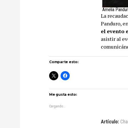
Amelia Panduro
La recaudac
Panduro, en
el evento 
asistir al 
comunicánd
Comparte esto:
Me gusta esto:
Cargando...
Artículo:
Cha