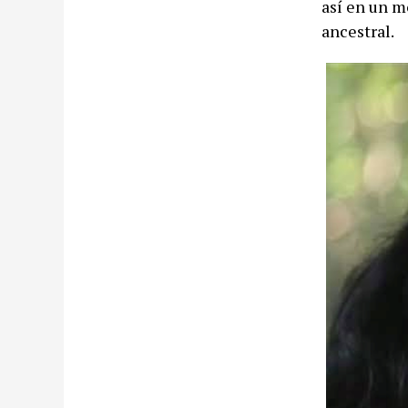
así en un m
ancestral.