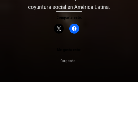
coyuntura social en América Latina.
Comparte esto:
Me gusta esto:
Cargando...
Jorge Coulón de Inti Illimani en su retorno a Lima. (Junio, 2023. Foto:
Wilber Huacasi).
Por
Wilber Huacasi Huamán
el
6 julio, 2023