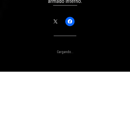
armado interno.
Comparte esto:
Me gusta esto:
Cargando...
Foto: Wilber Huacasi - 2020.
Por
Wilber Huacasi Huamán
el
19 marzo, 2020
se sonido que brota desde las entrañas